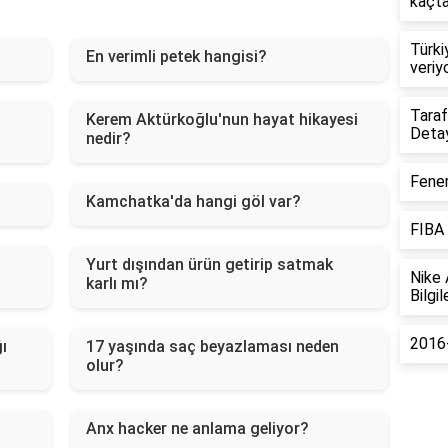
kaçt
Türki
En verimli petek hangisi?
veriy
Taraf
Kerem Aktürkoğlu'nun hayat hikayesi
Detay
nedir?
Fener
Kamchatka'da hangi göl var?
FIBA 
Yurt dışından ürün getirip satmak
Nike 
karlı mı?
Bilgil
2016-
ı
17 yaşında saç beyazlaması neden
olur?
Anx hacker ne anlama geliyor?