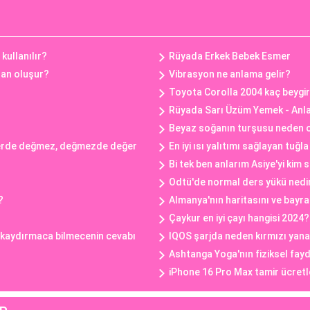
kullanılır?
Rüyada Erkek Bebek Esmer
an oluşur?
Vibrasyon ne anlama gelir?
Toyota Corolla 2004 kaç beygi
Rüyada Sarı Üzüm Yemek - Anla
Beyaz soğanın turşusu neden 
erde değmez, değmezde değer
En iyi ısı yalıtımı sağlayan tuğl
Bi tek ben anlarım Asiye'yi kim 
Odtü'de normal ders yükü nedi
?
Almanya'nın haritasını ve bayra
Çaykur en iyi çayı hangisi 2024?
e kaydırmaca bilmecenin cevabı
IQOS şarjda neden kırmızı yan
Ashtanga Yoga'nın fiziksel fayd
iPhone 16 Pro Max tamir ücret