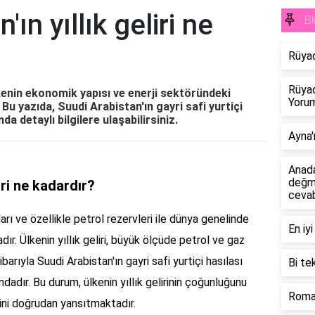
ın yıllık geliri ne
Bl
Rüya
Rüyad
ülkenin ekonomik yapısı ve enerji sektöründeki
Yorum
. Bu yazıda, Suudi Arabistan'ın gayri safi yurtiçi
da detaylı bilgilere ulaşabilirsiniz.
Ayna'
Anad
değm
iri ne kadardır?
cevab
rı ve özellikle petrol rezervleri ile dünya genelinde
En iy
r. Ülkenin yıllık geliri, büyük ölçüde petrol ve gaz
arıyla Suudi Arabistan'ın gayri safi yurtiçi hasılası
Bi te
ndadır. Bu durum, ülkenin yıllık gelirinin çoğunluğunu
Roman
rini doğrudan yansıtmaktadır.