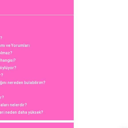
r?
mı ve Yorumları
olmaz?
a hangisi?
söylüyor?
r?
ğını nereden bulabilirim?
ar?
aları nelerdir?
leri neden daha yüksek?