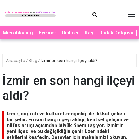
×
☰
MAKYAJ
Microblading
Eyeliner
Dipliner
Kaş
Dudak Dolgusu
MİCROBLADİNG
EYELİNER
Anasayfa
Blog
İzmir en son hangi ilçeyi aldı?
LAZER
EPİLASYON
İzmir en son hangi ilçeyi
PROTEZ
TIRNAK
aldı?
PEELİNG
ERKEK
İzmir, coğrafi ve kültürel zenginliği ile dikkat çeken
BAKIMI
bir şehir. En son hangi ilçeyi aldığı, kentsel gelişim ve
nüfus artışı açısından büyük önem taşıyor. İzmir’in
CİLT
yeni ilçesi ve bu değişikliğin şehir üzerindeki
etkilerini keşfedin. Detaylar için makalemizi okuyun.
BAKIMI