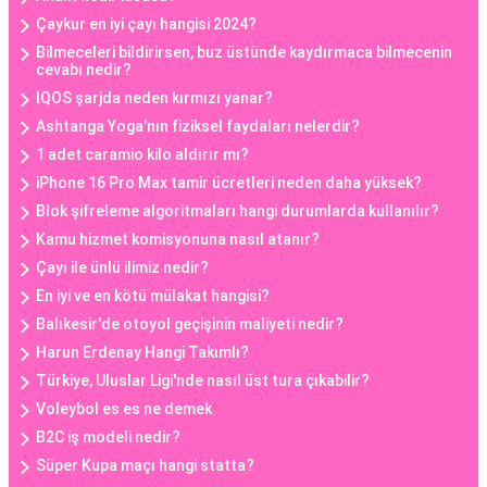
Çaykur en iyi çayı hangisi 2024?
Bilmeceleri bildirirsen, buz üstünde kaydırmaca bilmecenin
cevabı nedir?
IQOS şarjda neden kırmızı yanar?
Ashtanga Yoga'nın fiziksel faydaları nelerdir?
1 adet caramio kilo aldırır mı?
iPhone 16 Pro Max tamir ücretleri neden daha yüksek?
Blok şifreleme algoritmaları hangi durumlarda kullanılır?
Kamu hizmet komisyonuna nasıl atanır?
Çayı ile ünlü ilimiz nedir?
En iyi ve en kötü mülakat hangisi?
Balıkesir'de otoyol geçişinin maliyeti nedir?
Harun Erdenay Hangi Takımlı?
Türkiye, Uluslar Ligi'nde nasıl üst tura çıkabilir?
Voleybol es es ne demek
B2C iş modeli nedir?
Süper Kupa maçı hangi statta?