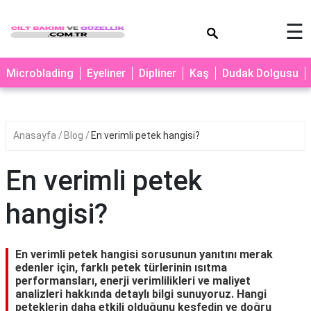
×
☰
MAKYAJ
Microblading
Eyeliner
Dipliner
Kaş
Dudak Dolgusu
MİCROBLADİNG
EYELİNER
Anasayfa
Blog
En verimli petek hangisi?
LAZER
EPİLASYON
En verimli petek
PROTEZ
TIRNAK
hangisi?
PEELİNG
ERKEK
En verimli petek hangisi sorusunun yanıtını merak
BAKIMI
edenler için, farklı petek türlerinin ısıtma
performansları, enerji verimlilikleri ve maliyet
CİLT
analizleri hakkında detaylı bilgi sunuyoruz. Hangi
peteklerin daha etkili olduğunu keşfedin ve doğru
BAKIMI