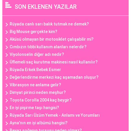
SON EKLENEN YAZILAR
Rüyada canlı sarı balık tutmak ne demek?
Big Mouse gerçekte kim?
Aküsü olmayan bir motosiklet çalışabilir mi?
Cımbızın tıbbi kullanım alanları nelerdir?
Viyolonselin diğer adı nedir?
Üflemeli saç kurutma makinesi nasıl kullanılır?
Rüyada Erkek Bebek Esmer
Değerlendirme merkezi kaç aşamadan oluşur?
Vibrasyon ne anlama gelir?
Dimyat pirinci neden meşhur?
Toyota Corolla 2004 kaç beygir?
En iyi pişirme taşı hangisi?
Rüyada Sarı Üzüm Yemek - Anlamı ve Yorumları
Ayna'nın en iyi albümü hangisi?
Beyaz soğanın turşusu neden olmaz?