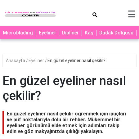
×
☰
MAKYAJ
Microblading
Eyeliner
Dipliner
Kaş
Dudak Dolgusu
MİCROBLADİNG
EYELİNER
Anasayfa
Eyeliner
En güzel eyeliner nasıl çekilir?
LAZER
EPİLASYON
En güzel eyeliner nasıl
PROTEZ
TIRNAK
çekilir?
PEELİNG
ERKEK
En güzel eyeliner nasıl çekilir öğrenmek için ipuçları
BAKIMI
ve püf noktalarıyla dolu bir rehber. Mükemmel bir
eyeliner görünümü elde etmek için adımları takip
CİLT
edin ve göz makyajınızda şıklığı yakalayın.
BAKIMI