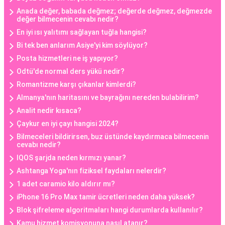
Anada değer, babada değmez; değerde değmez, değmezde
değer bilmecenin cevabı nedir?
En iyi ısı yalıtımı sağlayan tuğla hangisi?
Bi tek ben anlarım Asiye'yi kim söylüyor?
Posta hizmetleri ne iş yapıyor?
Odtü'de normal ders yükü nedir?
Romantizme karşı çıkanlar kimlerdi?
Almanya'nın haritasını ve bayrağını nereden bulabilirim?
Analit nedir kısaca?
Çaykur en iyi çayı hangisi 2024?
Bilmeceleri bildirirsen, buz üstünde kaydırmaca bilmecenin
cevabı nedir?
IQOS şarjda neden kırmızı yanar?
Ashtanga Yoga'nın fiziksel faydaları nelerdir?
1 adet caramio kilo aldırır mı?
iPhone 16 Pro Max tamir ücretleri neden daha yüksek?
Blok şifreleme algoritmaları hangi durumlarda kullanılır?
Kamu hizmet komisyonuna nasıl atanır?