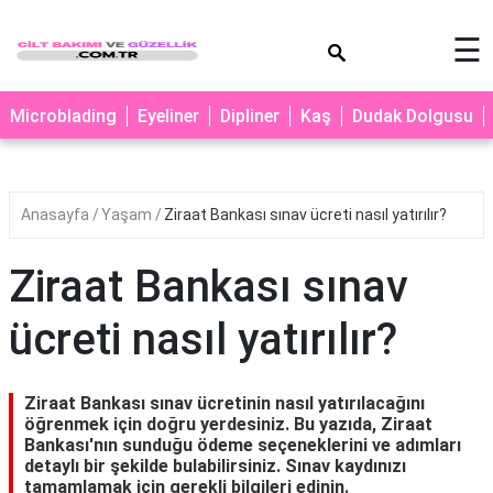
×
☰
MAKYAJ
Microblading
Eyeliner
Dipliner
Kaş
Dudak Dolgusu
MİCROBLADİNG
EYELİNER
Anasayfa
Yaşam
Ziraat Bankası sınav ücreti nasıl yatırılır?
LAZER
EPİLASYON
Ziraat Bankası sınav
PROTEZ
TIRNAK
ücreti nasıl yatırılır?
PEELİNG
ERKEK
Ziraat Bankası sınav ücretinin nasıl yatırılacağını
BAKIMI
öğrenmek için doğru yerdesiniz. Bu yazıda, Ziraat
Bankası'nın sunduğu ödeme seçeneklerini ve adımları
CİLT
detaylı bir şekilde bulabilirsiniz. Sınav kaydınızı
tamamlamak için gerekli bilgileri edinin.
BAKIMI