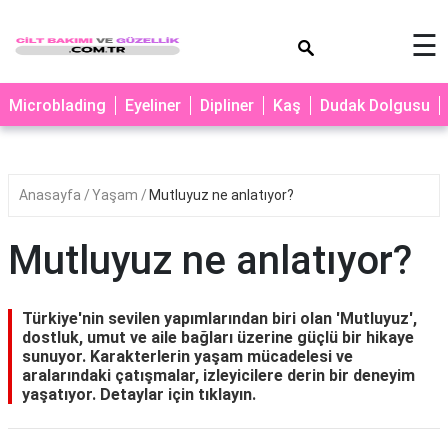
×
☰
MAKYAJ
Microblading
Eyeliner
Dipliner
Kaş
Dudak Dolgusu
MİCROBLADİNG
EYELİNER
Anasayfa
Yaşam
Mutluyuz ne anlatıyor?
LAZER
EPİLASYON
Mutluyuz ne anlatıyor?
PROTEZ
TIRNAK
Türkiye'nin sevilen yapımlarından biri olan 'Mutluyuz',
PEELİNG
dostluk, umut ve aile bağları üzerine güçlü bir hikaye
sunuyor. Karakterlerin yaşam mücadelesi ve
ERKEK
aralarındaki çatışmalar, izleyicilere derin bir deneyim
BAKIMI
yaşatıyor. Detaylar için tıklayın.
CİLT
BAKIMI