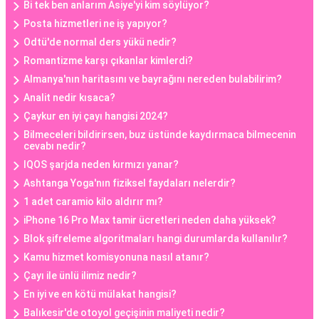
Bi tek ben anlarım Asiye'yi kim söylüyor?
Posta hizmetleri ne iş yapıyor?
Odtü'de normal ders yükü nedir?
Romantizme karşı çıkanlar kimlerdi?
Almanya'nın haritasını ve bayrağını nereden bulabilirim?
Analit nedir kısaca?
Çaykur en iyi çayı hangisi 2024?
Bilmeceleri bildirirsen, buz üstünde kaydırmaca bilmecenin
cevabı nedir?
IQOS şarjda neden kırmızı yanar?
Ashtanga Yoga'nın fiziksel faydaları nelerdir?
1 adet caramio kilo aldırır mı?
iPhone 16 Pro Max tamir ücretleri neden daha yüksek?
Blok şifreleme algoritmaları hangi durumlarda kullanılır?
Kamu hizmet komisyonuna nasıl atanır?
Çayı ile ünlü ilimiz nedir?
En iyi ve en kötü mülakat hangisi?
Balıkesir'de otoyol geçişinin maliyeti nedir?