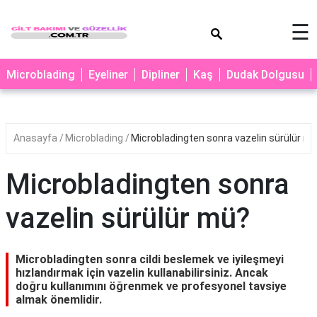
×
☰
MAKYAJ
Microblading
Eyeliner
Dipliner
Kaş
Dudak Dolgusu
MİCROBLADİNG
EYELİNER
Anasayfa
Microblading
Microbladingten sonra vazelin sürülür m
LAZER
EPİLASYON
Microbladingten sonra
PROTEZ
TIRNAK
vazelin sürülür mü?
PEELİNG
ERKEK
Microbladingten sonra cildi beslemek ve iyileşmeyi
BAKIMI
hızlandırmak için vazelin kullanabilirsiniz. Ancak
doğru kullanımını öğrenmek ve profesyonel tavsiye
CİLT
almak önemlidir.
BAKIMI