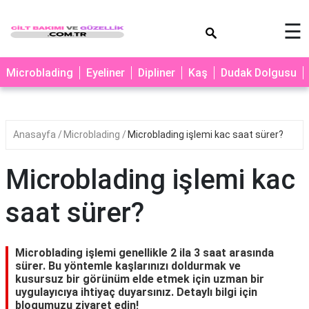
×
☰
MAKYAJ
Microblading
Eyeliner
Dipliner
Kaş
Dudak Dolgusu
MİCROBLADİNG
EYELİNER
Anasayfa
Microblading
Microblading işlemi kac saat sürer?
LAZER
EPİLASYON
Microblading işlemi kac
PROTEZ
TIRNAK
saat sürer?
PEELİNG
ERKEK
Microblading işlemi genellikle 2 ila 3 saat arasında
BAKIMI
sürer. Bu yöntemle kaşlarınızı doldurmak ve
kusursuz bir görünüm elde etmek için uzman bir
CİLT
uygulayıcıya ihtiyaç duyarsınız. Detaylı bilgi için
blogumuzu ziyaret edin!
BAKIMI