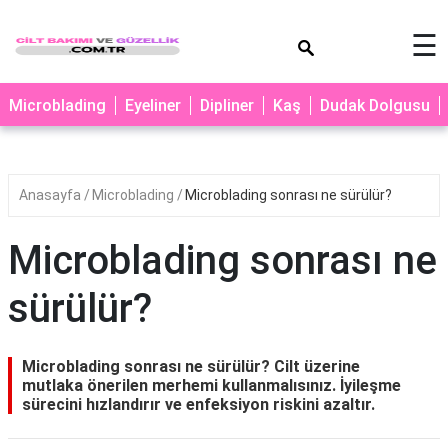
×
☰
MAKYAJ
Microblading
Eyeliner
Dipliner
Kaş
Dudak Dolgusu
MİCROBLADİNG
EYELİNER
Anasayfa
Microblading
Microblading sonrası ne sürülür?
LAZER
EPİLASYON
Microblading sonrası ne
PROTEZ
TIRNAK
sürülür?
PEELİNG
ERKEK
Microblading sonrası ne sürülür? Cilt üzerine
BAKIMI
mutlaka önerilen merhemi kullanmalısınız. İyileşme
sürecini hızlandırır ve enfeksiyon riskini azaltır.
CİLT
BAKIMI