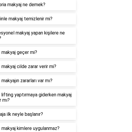
oria makyaj ne demek?
inle makyaj temizlenir mi?
syonel makyaj yapan kişilere ne
?
ı makyaj geçer mi?
ı makyaj cilde zarar verir mi?
ı makyajın zararları var mı?
k lifting yaptırmaya giderken makyaj
ır mı?
ja ilk neyle başlanır?
ı makyaj kimlere uygulanmaz?