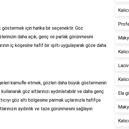
Kalıc
Profe
ük göstermek için harika bir seçenektir. Göz
gözlerinizin daha açık, genç ve parlak görünmesini
Makyö
arının iç köşesine hafif bir ışıltı uygulayarak göze daha
Kalıc
Laciv
Kalıc
ölgeleri kamufle etmek, gözleri daha büyük göstermenin
r kullanarak göz altlarınızı aydınlatabilir ve daha genç
Ela g
atıcıyı göz altı bölgesine parmak uçlarınızla hafifçe
Makya
larınızın aydınlık ve taze görünmesini sağlayın.
Kalıc