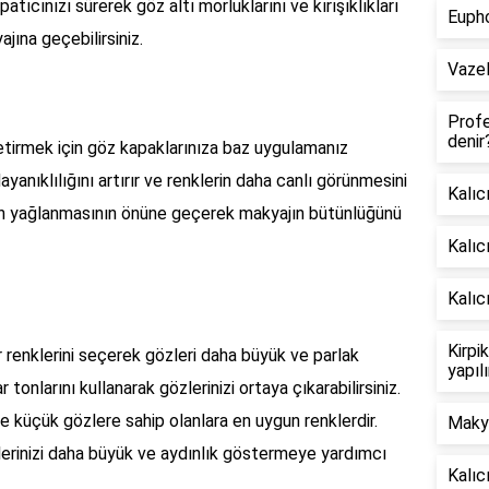
atıcınızı sürerek göz altı morluklarını ve kırışıklıkları
Euph
jına geçebilirsiniz.
Vazel
Profe
denir
getirmek için göz kapaklarınıza baz uygulamanız
yanıklılığını artırır ve renklerin daha canlı görünmesini
Kalıc
zın yağlanmasının önüne geçerek makyajın bütünlüğünü
Kalıc
Kalıc
Kirpi
r renklerini seçerek gözleri daha büyük ve parlak
yapıl
 tonlarını kullanarak gözlerinizi ortaya çıkarabilirsiniz.
le küçük gözlere sahip olanlara en uygun renklerdir.
Makya
lerinizi daha büyük ve aydınlık göstermeye yardımcı
Kalıc