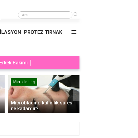
›
Cımbızın tıbbi kullanım alanları nelerdir?
PİLASYON
PROTEZ TIRNAK
Erkek Bakımı
Microblading
Makyaj
›
Microblading kalıcılık süresi
Makyaj sıralaması nası
ne kadardır?
olur?