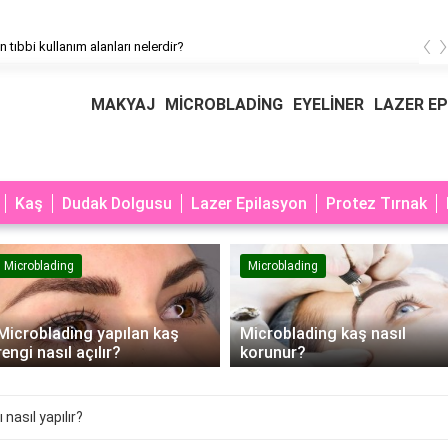
‹
n tıbbi kullanım alanları nelerdir?
MAKYAJ
MİCROBLADİNG
EYELİNER
LAZER E
Kaş
Dudak Dolgusu
Lazer Epilasyon
Protez Tırnak
Microblading
Microblading
Microblading yapılan kaş
Microblading kaş nasıl
rengi nasıl açılır?
korunur?
nasıl yapılır?