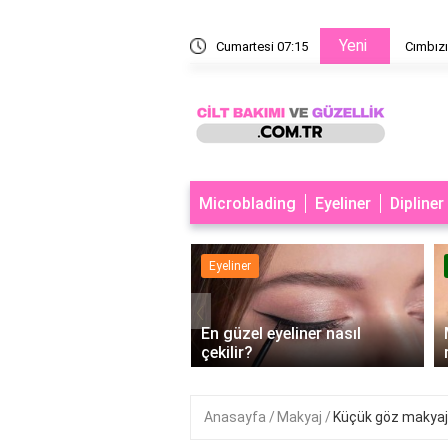
Yeni
anım alanları nelerdir?
Cumartesi 07:15
Cımbızı
Microblading
Eyeliner
Dipliner
er
Eyeliner
‹
büyük göstermek için
En güzel eyeliner nasıl
er nasıl çekilir?
çekilir?
Anasayfa
Makyaj
Küçük göz makyajı 