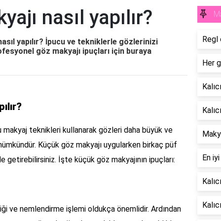
ajı nasıl yapılır?
M
Regl 
sıl yapılır? İpucu ve tekniklerle gözlerinizi
ofesyonel göz makyajı ipuçları için buraya
Her g
Kalıc
ılır?
Kalıc
u makyaj teknikleri kullanarak gözleri daha büyük ve
Makya
ümkündür. Küçük göz makyajı uygularken birkaç püf
En iy
le getirebilirsiniz. İşte küçük göz makyajının ipuçları:
Kalıc
Kalıc
ği ve nemlendirme işlemi oldukça önemlidir. Ardından