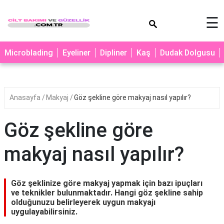
×
☰
MAKYAJ
Microblading
Eyeliner
Dipliner
Kaş
Dudak Dolgusu
MİCROBLADİNG
EYELİNER
Anasayfa
Makyaj
Göz şekline göre makyaj nasıl yapılır?
LAZER
EPİLASYON
Göz şekline göre
PROTEZ
TIRNAK
makyaj nasıl yapılır?
PEELİNG
ERKEK
Göz şeklinize göre makyaj yapmak için bazı ipuçları
BAKIMI
ve teknikler bulunmaktadır. Hangi göz şekline sahip
olduğunuzu belirleyerek uygun makyajı
CİLT
uygulayabilirsiniz.
BAKIMI