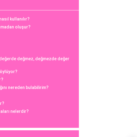
asıl kullanılır?
amadan oluşur?
 değerde değmez, değmezde değer
söylüyor?
r?
ğını nereden bulabilirim?
ar?
aları nelerdir?