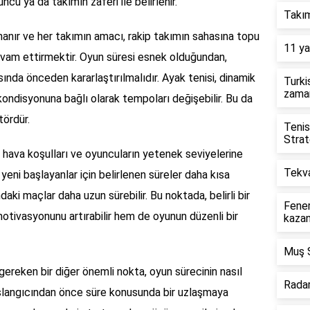
ncu ya da takımın zaferi ile belirlenir.
Takım
ynanır ve her takımın amacı, rakip takımın sahasına topu
11 ya
vam ettirmektir. Oyun süresi esnek olduğundan,
sında önceden kararlaştırılmalıdır. Ayak tenisi, dinamik
Turki
zama
 kondisyonuna bağlı olarak tempoları değişebilir. Bu da
tördür.
Tenist
Strat
i, hava koşulları ve oyuncuların yetenek seviyelerine
Tekva
, yeni başlayanlar için belirlenen süreler daha kısa
daki maçlar daha uzun sürebilir. Bu noktada, belirli bir
Fene
otivasyonunu artırabilir hem de oyunun düzenli bir
kazan
Muş S
gereken bir diğer önemli nokta, oyun sürecinin nasıl
Radar
 başlangıcından önce süre konusunda bir uzlaşmaya