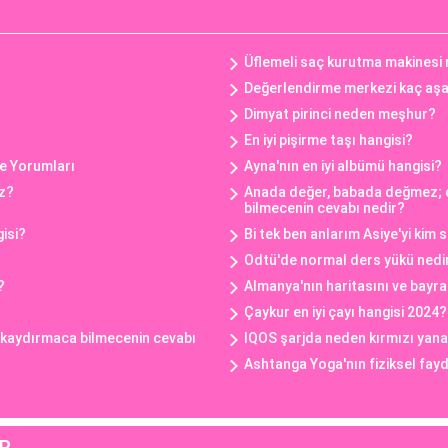
Üflemeli saç kurutma makinesi n
Değerlendirme merkezi kaç aş
Dimyat pirinci neden meşhur?
En iyi pişirme taşı hangisi?
e Yorumları
Ayna'nın en iyi albümü hangisi?
z?
Anada değer, babada değmez;
bilmecenin cevabı nedir?
gisi?
Bi tek ben anlarım Asiye'yi kim 
Odtü'de normal ders yükü nedi
?
Almanya'nın haritasını ve bayra
Çaykur en iyi çayı hangisi 2024?
e kaydırmaca bilmecenin cevabı
IQOS şarjda neden kırmızı yan
Ashtanga Yoga'nın fiziksel fayd