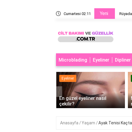
Yeni
bek Esmer
Cumartesi 02:11
Rüyada
Microblading
Eyeliner
Dipliner
er
Eyeliner
‹
büyük göstermek için
En güzel eyeliner nasıl
er nasıl çekilir?
çekilir?
Anasayfa
Yaşam
Ayak Tenisi Kaçta 