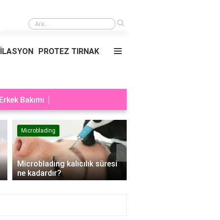
›
Rüyada Erkek Bebek Esmer
PİLASYON
PROTEZ TIRNAK
Erkek Bakımı
Microblading
Makyaj
›
Microblading kalıcılık süresi
Makyaj sıralaması nası
ne kadardır?
olur?