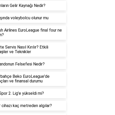
ların Gelir Kaynağı Nedir?
şında voleybolcu olunur mu
sh Airlines EuroLeague final four ne
n?
e Servis Nasıl Kırılır? Etkili
ejiler ve Teknikler
ndonun Felsefesi Nedir?
rbahçe Beko EuroLeague'de
çları ve finansal durumu
por 2. Lig'e yükseldi mi?
 cihazı kaç metreden algılar?