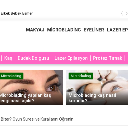
‹
 Erkek Bebek Esmer
MAKYAJ
MİCROBLADİNG
EYELİNER
LAZER E
Kaş
Dudak Dolgusu
Lazer Epilasyon
Protez Tırnak
Microblading
Microblading
Microblading yapılan kaş
Microblading kaş nasıl
rengi nasıl açılır?
korunur?
Biter? Oyun Süresi ve Kurallarını Öğrenin