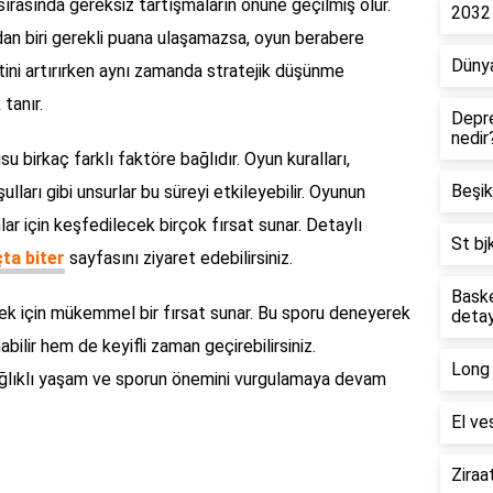
sırasında gereksiz tartışmaların önüne geçilmiş olur.
2032
lardan biri gerekli puana ulaşamazsa, oyun berabere
Dünya
etini artırırken aynı zamanda stratejik düşünme
 tanır.
Depre
nedir
u birkaç farklı faktöre bağlıdır. Oyun kuralları,
Beşik
lları gibi unsurlar bu süreyi etkileyebilir. Oyunun
lar için keşfedilecek birçok fırsat sunar. Detaylı
St bj
ta biter
sayfasını ziyaret edebilirsiniz.
Baske
ek için mükemmel bir fırsat sunar. Bu sporu deneyerek
detay
bilir hem de keyifli zaman geçirebilirsiniz.
Long 
sağlıklı yaşam ve sporun önemini vurgulamaya devam
El ve
Ziraa