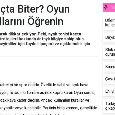
çta Biter? Oyun
Y
llarını Öğrenin
Üflem
kullan
larak dikkat çekiyor. Peki, ayak tenisi kaçta
Beyaz
tratejileri hakkında detaylı bilgiye sahip olun.
imliler için faydalı ipuçları ve açıklamalar için
Blok 
durum
Kamu 
Çayı i
betçi bir spor dalıdır. Özellikle sahil ve açık hava
En iy
oyun, futbol ile tenis arasında köprü kurar. Oyun süresi,
akikaya kadar değişir. Ancak, kullanılan kurallar ve
Türki
yabilir veya kısalabilir. Partinin bitiş zamanı, genellikle
çıkabi