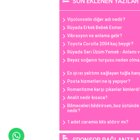
SON EKLENEN YAZILAR
Viyolonselin diğer adı nedir?
Rüyada Erkek Bebek Esmer
Vibrasyon ne anlama gelir?
Toyota Corolla 2004 kaç beygir?
Rüyada Sarı Üzüm Yemek - Anlamı v
Beyaz soğanın turşusu neden olma
En iyi ısı yalıtımı sağlayan tuğla han
Posta hizmetleri ne iş yapıyor?
Romantizme karşı çıkanlar kimlerdi
Analit nedir kısaca?
Bilmeceleri bildirirsen, buz üstünd
nedir?
1 adet caramio kilo aldırır mı?