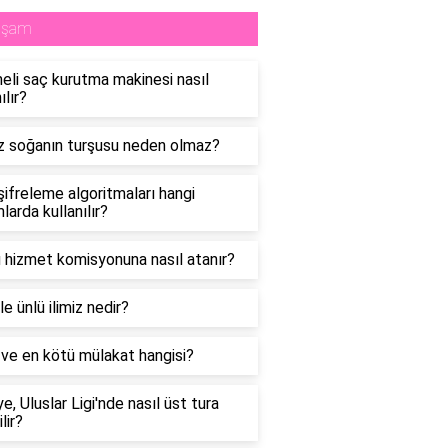
aşam
eli saç kurutma makinesi nasıl
ılır?
 soğanın turşusu neden olmaz?
şifreleme algoritmaları hangi
larda kullanılır?
hizmet komisyonuna nasıl atanır?
le ünlü ilimiz nedir?
i ve en kötü mülakat hangisi?
ye, Uluslar Ligi'nde nasıl üst tura
lir?