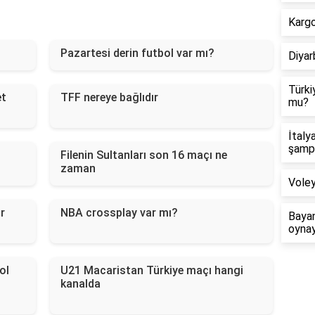
Karg
Pazartesi derin futbol var mı?
Diyar
Türki
et
TFF nereye bağlıdır
mu?
İtaly
şampi
Filenin Sultanları son 16 maçı ne
zaman
Voley
r
NBA crossplay var mı?
Bayan
oyna
ol
U21 Macaristan Türkiye maçı hangi
kanalda