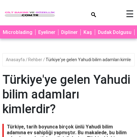
×
☰
MAKYAJ
Microblading
Eyeliner
Dipliner
Kaş
Dudak Dolgusu
MİCROBLADİNG
EYELİNER
Anasayfa
Rehber
Türkiye'ye gelen Yahudi bilim adamları kimlerdi
LAZER
EPİLASYON
Türkiye'ye gelen Yahudi
PROTEZ
TIRNAK
bilim adamları
PEELİNG
kimlerdir?
ERKEK
BAKIMI
Türkiye, tarih boyunca birçok ünlü Yahudi bilim
CİLT
adamına ev sahipliği yapmıştır. Bu makalede, bu bilim
BAKIMI