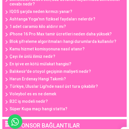
cevabı nedir?
IQOS şarjda neden kırmızı yanar?
Ashtanga Yoga'nın fiziksel faydaları nelerdir?
1 adet caramio kilo aldırır mı?
iPhone 16 Pro Max tamir ücretleri neden daha yüksek?
Blok şifreleme algoritmaları hangi durumlarda kullanılır?
Kamu hizmet komisyonuna nasıl atanır?
Çayı ile ünlü ilimiz nedir?
En iyi ve en kötü mülakat hangisi?
Balıkesir'de otoyol geçişinin maliyeti nedir?
Harun Erdenay Hangi Takımlı?
Türkiye, Uluslar Ligi'nde nasıl üst tura çıkabilir?
Voleybol es es ne demek
B2C iş modeli nedir?
Süper Kupa maçı hangi statta?
SPONSOR BAĞLANTILAR