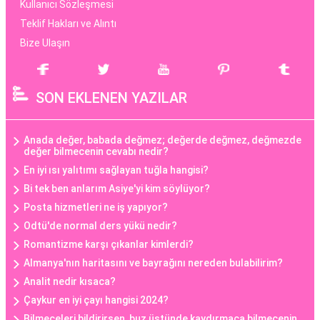
Kullanıcı Sözleşmesi
Teklif Hakları ve Alıntı
Bize Ulaşın
SON EKLENEN YAZILAR
Anada değer, babada değmez; değerde değmez, değmezde
değer bilmecenin cevabı nedir?
En iyi ısı yalıtımı sağlayan tuğla hangisi?
Bi tek ben anlarım Asiye'yi kim söylüyor?
Posta hizmetleri ne iş yapıyor?
Odtü'de normal ders yükü nedir?
Romantizme karşı çıkanlar kimlerdi?
Almanya'nın haritasını ve bayrağını nereden bulabilirim?
Analit nedir kısaca?
Çaykur en iyi çayı hangisi 2024?
Bilmeceleri bildirirsen, buz üstünde kaydırmaca bilmecenin