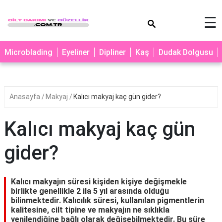
×
☰
MAKYAJ
Microblading
Eyeliner
Dipliner
Kaş
Dudak Dolgusu
MİCROBLADİNG
EYELİNER
Anasayfa
Makyaj
Kalıcı makyaj kaç gün gider?
LAZER
EPİLASYON
Kalıcı makyaj kaç gün
PROTEZ
TIRNAK
gider?
PEELİNG
ERKEK
Kalıcı makyajın süresi kişiden kişiye değişmekle
BAKIMI
birlikte genellikle 2 ila 5 yıl arasında olduğu
bilinmektedir. Kalıcılık süresi, kullanılan pigmentlerin
CİLT
kalitesine, cilt tipine ve makyajın ne sıklıkla
yenilendiğine bağlı olarak değişebilmektedir. Bu süre
BAKIMI