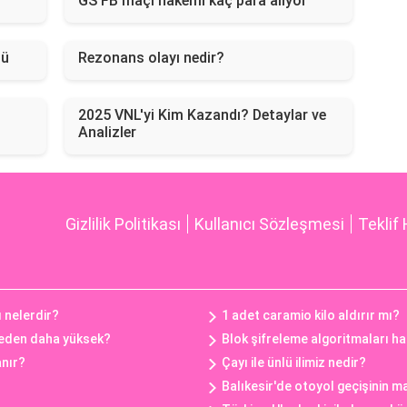
GS FB maçı hakemi kaç para alıyor
dü
Rezonans olayı nedir?
2025 VNL'yi Kim Kazandı? Detaylar ve
Analizler
Gizlilik Politikası
Kullanıcı Sözleşmesi
Teklif 
ı nelerdir?
1 adet caramio kilo aldırır mı?
neden daha yüksek?
Blok şifreleme algoritmaları ha
nır?
Çayı ile ünlü ilimiz nedir?
Balıkesir'de otoyol geçişinin ma