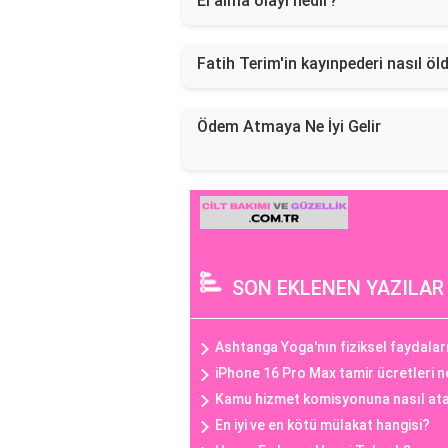
El alma olayı nedir?
Fatih Terim'in kayınpederi nasıl öl
Ödem Atmaya Ne İyi Gelir
SON EKLENEN YAZILAR
Ashtanga Yoga'nın fiziksel faydalar
iPhone 16 Pro Max tamir ücretleri 
Kamu hizmet komisyonuna nasıl ata
En iyi ve en kötü mülakat hangisi?