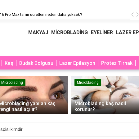
‹
16 Pro Max tamir ücretleri neden daha yüksek?
MAKYAJ
MİCROBLADİNG
EYELİNER
LAZER E
Kaş
Dudak Dolgusu
Lazer Epilasyon
Protez Tırnak
Microblading
Microblading
Microblading yapılan kaş
Microblading kaş nasıl
rengi nasıl açılır?
korunur?
isçisi kimdir