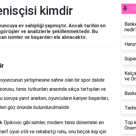
enisçisi kimdir
G
Balık
yuncuya ev sahipliği yapmıştır. Ancak tarihin en
nedir
ı görüşler ve analizlerle şekillenmektedir. Bu
an isimler ve başarıları ele alınacaktır.
Harun
Süper
ir
Kalça
ve Ö
 oyuncunun yetişmesine sahne olan bir spor dalıdır.
" sorusu, tenis tutkunları arasında sıkça tartışılan ve
Bask
u soruya yanıt ararken, oyuncuların kariyer başarıları,
leri göz önünde bulundurulmalıdır.
Tarih
 Djokovic gibi isimler, modern tenis döneminin en
Top k
Önem
zarif oyun stili ve rekabetçi ruhu, onu birçok kişi için