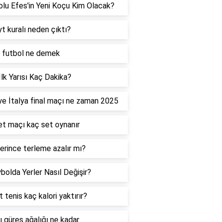
lu Efes'in Yeni Koçu Kim Olacak?
t kuralı neden çıktı?
 futbol ne demek
lk Yarısı Kaç Dakika?
ye İtalya final maçı ne zaman 2025
t maçı kaç set oynanır
verince terleme azalır mı?
bolda Yerler Nasıl Değişir?
t tenis kaç kalori yaktırır?
ı güreş ağalığı ne kadar