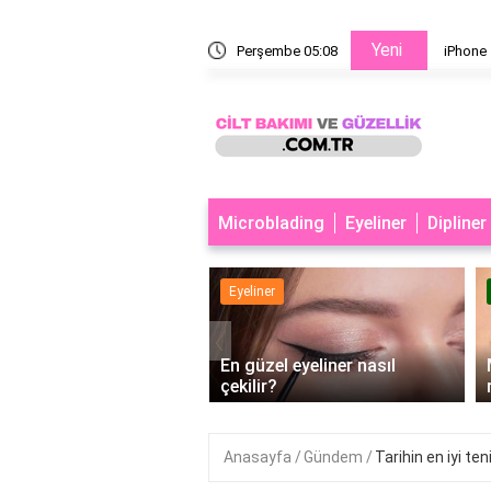
Yeni
 tamir ücretleri neden daha yüksek?
Perşembe 05:08
iPhone 
Microblading
Eyeliner
Dipliner
er
Eyeliner
‹
büyük göstermek için
En güzel eyeliner nasıl
er nasıl çekilir?
çekilir?
Anasayfa
Gündem
Tarihin en iyi ten