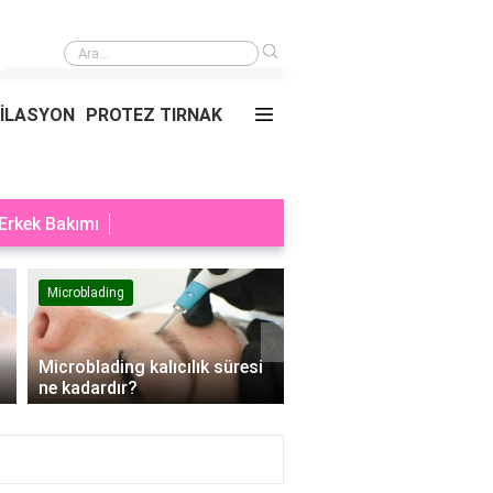
›
iPhone 16 Pro Max tamir ücretleri neden daha yüksek?
PİLASYON
PROTEZ TIRNAK
Erkek Bakımı
Microblading
Makyaj
›
Microblading kalıcılık süresi
Makyaj sıralaması nası
ne kadardır?
olur?