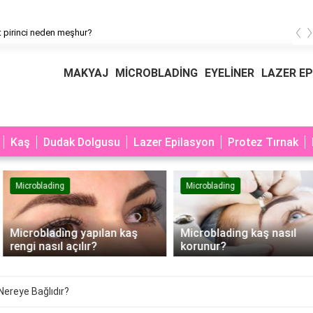
‹
pirinci neden meşhur?
MAKYAJ
MİCROBLADİNG
EYELİNER
LAZER E
Kaş
Dudak Dolgusu
Lazer Epilasyon
Protez Tırnak
Microblading
Microblading
Microblading yapılan kaş
Microblading kaş nasıl
rengi nasıl açılır?
korunur?
ereye Bağlıdır?