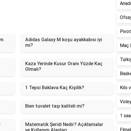
Anado
Ofsay
Pivot
ım
Adidas Galaxy M koşu ayakkabısı iyi
mi?
Maç İ
Türki
Kaza Yerinde Kusur Oranı Yüzde Kaç
Olmalı?
Baske
1 Tepsi Baklava Kaç Kişilik?
Kilo 
Voley
Bien tuvalet taşı kaliteli mi?
1 saa
?
Matematik Şeridi Nedir? Açıklamalar
Elmal
ve Kullanım Alanları