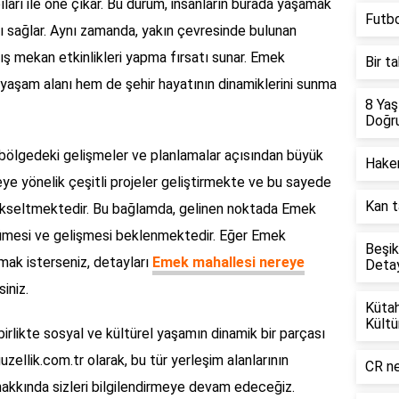
ları ile öne çıkar. Bu durum, insanların burada yaşamak
Futbo
tkı sağlar. Aynı zamanda, yakın çevresinde bulunan
 dış mekan etkinlikleri yapma fırsatı sunar. Emek
Bir t
r yaşam alanı hem de şehir hayatının dinamiklerini sunma
8 Ya
Doğru
, bölgedeki gelişmeler ve planlamalar açısından büyük
Hakem
eye yönelik çeşitli projeler geliştirmekte ve bu sayede
Kan t
yükseltmektedir. Bu bağlamda, gelinen noktada Emek
ümesi ve gelişmesi beklenmektedir. Eğer Emek
Beşik
lmak isterseniz, detayları
Emek mahallesi nereye
Detay
iniz.
Kütah
Kültü
irlikte sosyal ve kültürel yaşamın dinamik bir parçası
zellik.com.tr olarak, bu tür yerleşim alanlarının
CR n
hakkında sizleri bilgilendirmeye devam edeceğiz.