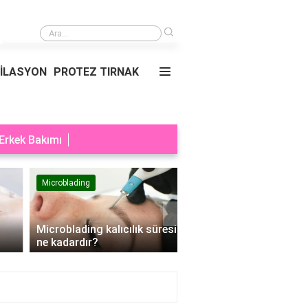
›
Dimyat pirinci neden meşhur?
PİLASYON
PROTEZ TIRNAK
Erkek Bakımı
Microblading
Makyaj
›
Microblading kalıcılık süresi
Makyaj sıralaması nası
ne kadardır?
olur?