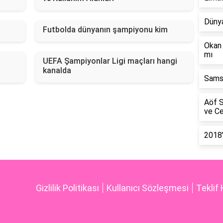
Dünya
Futbolda dünyanın şampiyonu kim
Okan 
mı
UEFA Şampiyonlar Ligi maçları hangi
kanalda
Samsu
Aöf S
ve Ce
2018'
Gizlilik Politikası
Kullanıcı Sözleşmesi
Teklif 