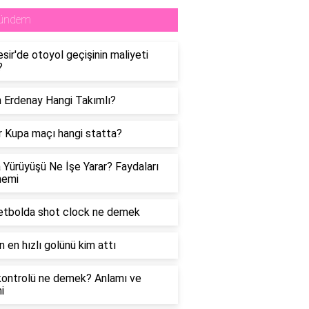
ündem
esir'de otoyol geçişinin maliyeti
?
 Erdenay Hangi Takımlı?
 Kupa maçı hangi statta?
 Yürüyüşü Ne İşe Yarar? Faydaları
nemi
etbolda shot clock ne demek
in en hızlı golünü kim attı
ontrolü ne demek? Anlamı ve
i