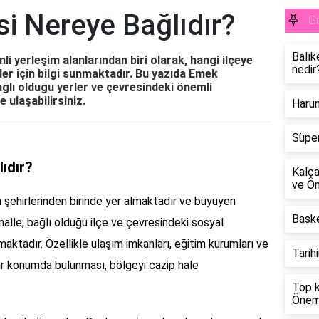
i Nereye Bağlıdır?
G
Balık
i yerleşim alanlarından biri olarak, hangi ilçeye
nedir
ler için bilgi sunmaktadır. Bu yazıda Emek
ğlı olduğu yerler ve çevresindeki önemli
e ulaşabilirsiniz.
Harun
Süper
ıdır?
Kalça
ve Ö
 şehirlerinden birinde yer almaktadır ve büyüyen
Bask
alle, bağlı olduğu ilçe ve çevresindeki sosyal
maktadır. Özellikle ulaşım imkanları, eğitim kurumları ve
Tarih
bir konumda bulunması, bölgeyi cazip hale
Top k
Önem