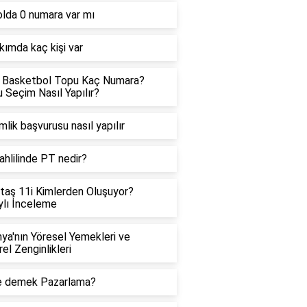
lda 0 numara var mı
akımda kaç kişi var
ş Basketbol Topu Kaç Numara?
 Seçim Nasıl Yapılır?
lik başvurusu nasıl yapılır
ahlilinde PT nedir?
taş 11i Kimlerden Oluşuyor?
lı İnceleme
ya'nın Yöresel Yemekleri ve
rel Zenginlikleri
e demek Pazarlama?