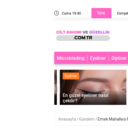
Yeni
den meşhur?
Cuma 19:40
Dimyat 
Microblading
Eyeliner
Dipliner
er
Eyeliner
‹
büyük göstermek için
En güzel eyeliner nasıl
er nasıl çekilir?
çekilir?
Anasayfa
Gündem
Emek Mahallesi N