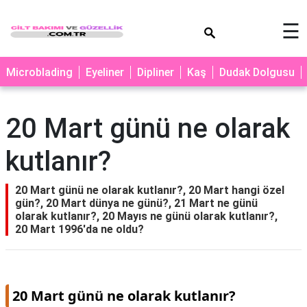
×
☰
MAKYAJ
Microblading
Eyeliner
Dipliner
Kaş
Dudak Dolgusu
MİCROBLADİNG
EYELİNER
20 Mart günü ne olarak
LAZER
kutlanır?
EPİLASYON
PROTEZ
20 Mart günü ne olarak kutlanır?, 20 Mart hangi özel
TIRNAK
gün?, 20 Mart dünya ne günü?, 21 Mart ne günü
olarak kutlanır?, 20 Mayıs ne günü olarak kutlanır?,
PEELİNG
20 Mart 1996'da ne oldu?
ERKEK
BAKIMI
CİLT
20 Mart günü ne olarak kutlanır?
BAKIMI