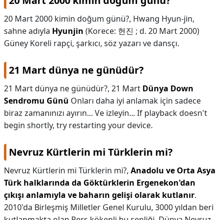
20 Mart 2000 kimin doğum günü?
20 Mart 2000 kimin doğum günü?,
Hwang Hyun-jin,
sahne adıyla
Hyunjin
(Korece: 현진 ; d. 20 Mart 2000)
Güney Koreli rapçi, şarkıcı, söz yazarı ve dansçı.
21 Mart dünya ne günüdür?
21 Mart dünya ne günüdür?,
21 Mart
Dünya Down
Sendromu Günü
Onları daha iyi anlamak için sadece
biraz zamanınızı ayırın... Ve izleyin... If playback doesn't
begin shortly, try restarting your device.
Nevruz Kürtlerin mi Türklerin mi?
Nevruz Kürtlerin mi Türklerin mi?,
Anadolu ve Orta Asya
Türk halklarında da Göktürklerin Ergenekon'dan
çıkışı anlamıyla ve baharın gelişi olarak kutlanır
.
2010'da Birleşmiş Milletler Genel Kurulu, 3000 yıldan beri
kutlanmakta olan Pers kökenli bu şenliği, Dünya Nevruz