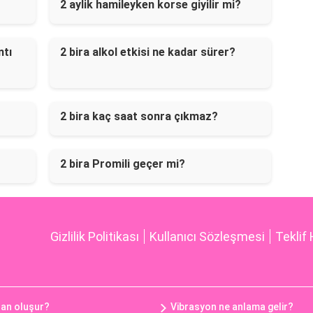
2 aylik hamileyken korse giyilir mi?
ntı
2 bira alkol etkisi ne kadar sürer?
2 bira kaç saat sonra çıkmaz?
2 bira Promili geçer mi?
Gizlilik Politikası
Kullanıcı Sözleşmesi
Teklif 
an oluşur?
Vibrasyon ne anlama gelir?