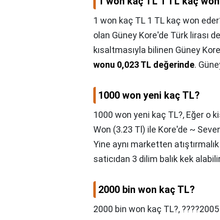
1 won kaç TL 1 TL kaç won
1 won kaç TL 1 TL kaç won eder
olan Güney Kore'de Türk lirası d
kısaltmasıyla bilinen Güney Kore
wonu 0,023 TL değerinde
. Güne
1000 won yeni kaç TL?
1000 won yeni kaç TL?,
Eğer o k
Won (3.23 Tl) ile Kore'de ~ Sev
Yine aynı marketten atıştırmalık
saticıdan 3 dilim balık kek alabili
2000 bin won kaç TL?
2000 bin won kaç TL?,
????2005 