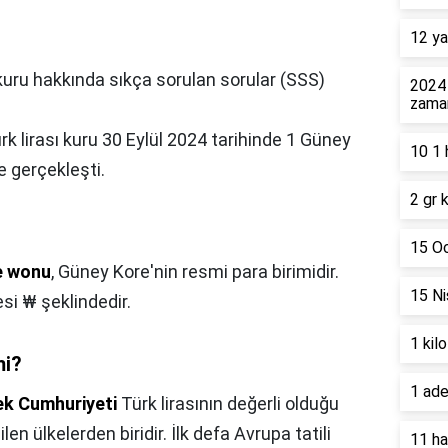
12 ya
kuru hakkında sıkça sorulan sorular (SSS)
2024 
zama
 lirası kuru 30 Eylül 2024 tarihinde 1 Güney
10 1 
e gerçekleşti.
2 gr 
15 Oc
e wonu
, Güney Kore'nin resmi para birimidir.
15 Ni
si ₩ şeklindedir.
1 kil
mi?
1 ade
k Cumhuriyeti
Türk lirasının değerli olduğu
en ülkelerden biridir. İlk defa Avrupa tatili
11 ha