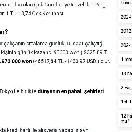
büyü
erden biri olan Çek Cumhuriyeti özellikle Prag
kır. 1 TL = 0,74 Çek Korunası.
2024
nır?
2012 
ir çalışanın ortalama günlük 10 saat çalıştığı
2024 
ir kişinin günlük kazancı 98600 won ( 2325.89 TL
1 mm 
.972.000 won
(46517,84 TL -1430.97 USD ) olur.
13 ha
2 yaş
okyo ile birlikte
dünyanın en pahalı şehirleri
150 
12 ha
mu?
da kredi kartı ile alışveriş yapabilir aynı