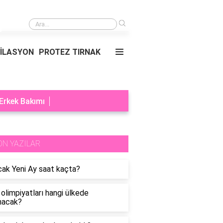
›
Dimyat pirinci neden meşhur?
PİLASYON
PROTEZ TIRNAK
Erkek Bakımı
ON YAZILAR
ak Yeni Ay saat kaçta?
olimpiyatları hangi ülkede
nacak?