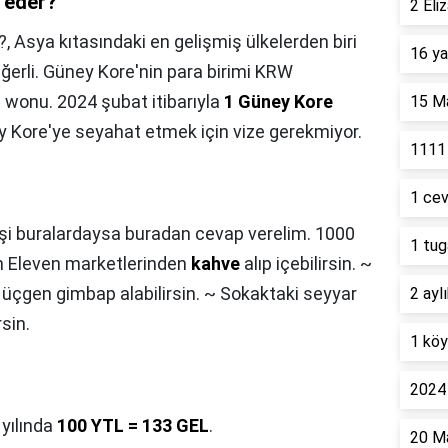
 eder?
2 Eli
?,
Asya kıtasındaki en gelişmiş ülkelerden biri
16 ya
eğerli. Güney Kore'nin para birimi KRW
 wonu. 2024 şubat itibarıyla
1 Güney Kore
15 Ma
y Kore'ye seyahat etmek için vize gerekmiyor.
1111 
1 cev
işi buralardaysa buradan cevap verelim. 1000
1 tug
en Eleven marketlerinden
kahve
alıp içebilirsin. ~
 üçgen gimbap alabilirsin. ~ Sokaktaki seyyar
2 ayl
rsin.
1 köy
2024 
yılında
100 YTL = 133 GEL
.
20 Ma