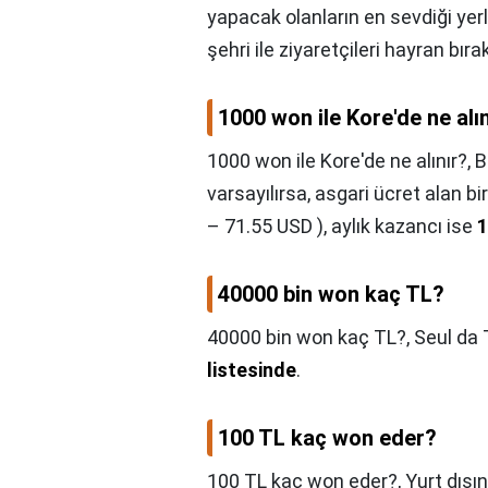
yapacak olanların en sevdiği yerl
şehri ile ziyaretçileri hayran bıra
1000 won ile Kore'de ne alı
1000 won ile Kore'de ne alınır?,
B
varsayılırsa, asgari ücret alan b
– 71.55 USD ), aylık kazancı ise
1
40000 bin won kaç TL?
40000 bin won kaç TL?,
Seul da T
listesinde
.
100 TL kaç won eder?
100 TL kaç won eder?,
Yurt dışın