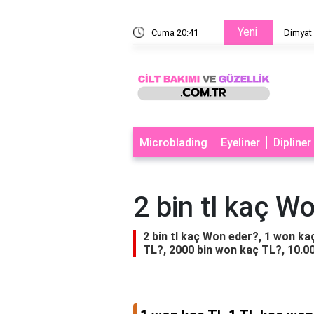
Yeni
den meşhur?
Cuma 20:41
Dimyat 
Microblading
Eyeliner
Dipliner
2 bin tl kaç W
2 bin tl kaç Won eder?, 1 won k
TL?, 2000 bin won kaç TL?, 10.0