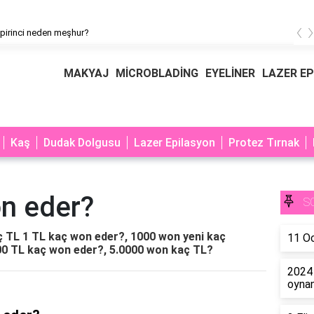
‹
pirinci neden meşhur?
MAKYAJ
MİCROBLADİNG
EYELİNER
LAZER E
Kaş
Dudak Dolgusu
Lazer Epilasyon
Protez Tırnak
on eder?
S
aç TL 1 TL kaç won eder?, 1000 won yeni kaç
11 Oc
00 TL kaç won eder?, 5.0000 won kaç TL?
2024 
oyna