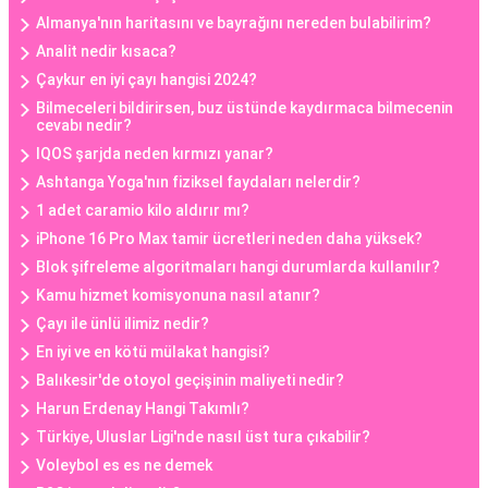
Almanya'nın haritasını ve bayrağını nereden bulabilirim?
Analit nedir kısaca?
Çaykur en iyi çayı hangisi 2024?
Bilmeceleri bildirirsen, buz üstünde kaydırmaca bilmecenin
cevabı nedir?
IQOS şarjda neden kırmızı yanar?
Ashtanga Yoga'nın fiziksel faydaları nelerdir?
1 adet caramio kilo aldırır mı?
iPhone 16 Pro Max tamir ücretleri neden daha yüksek?
Blok şifreleme algoritmaları hangi durumlarda kullanılır?
Kamu hizmet komisyonuna nasıl atanır?
Çayı ile ünlü ilimiz nedir?
En iyi ve en kötü mülakat hangisi?
Balıkesir'de otoyol geçişinin maliyeti nedir?
Harun Erdenay Hangi Takımlı?
Türkiye, Uluslar Ligi'nde nasıl üst tura çıkabilir?
Voleybol es es ne demek