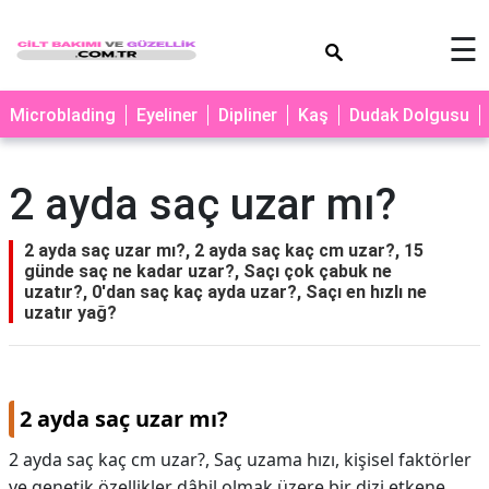
×
☰
MAKYAJ
Microblading
Eyeliner
Dipliner
Kaş
Dudak Dolgusu
MİCROBLADİNG
EYELİNER
2 ayda saç uzar mı?
LAZER
EPİLASYON
2 ayda saç uzar mı?, 2 ayda saç kaç cm uzar?, 15
günde saç ne kadar uzar?, Saçı çok çabuk ne
PROTEZ
uzatır?, 0'dan saç kaç ayda uzar?, Saçı en hızlı ne
TIRNAK
uzatır yağ?
PEELİNG
ERKEK
2 ayda saç uzar mı?
BAKIMI
2 ayda saç kaç cm uzar?, Saç uzama hızı, kişisel faktörler
CİLT
ve genetik özellikler dâhil olmak üzere bir dizi etkene
BAKIMI