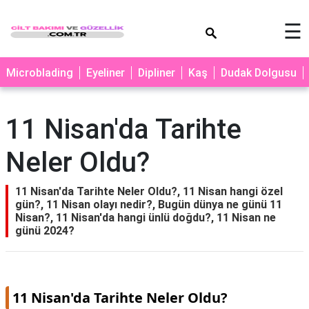
×
☰
MAKYAJ
Microblading
Eyeliner
Dipliner
Kaş
Dudak Dolgusu
MİCROBLADİNG
EYELİNER
11 Nisan'da Tarihte
LAZER
Neler Oldu?
EPİLASYON
PROTEZ
11 Nisan'da Tarihte Neler Oldu?, 11 Nisan hangi özel
TIRNAK
gün?, 11 Nisan olayı nedir?, Bugün dünya ne günü 11
Nisan?, 11 Nisan'da hangi ünlü doğdu?, 11 Nisan ne
PEELİNG
günü 2024?
ERKEK
BAKIMI
CİLT
11 Nisan'da Tarihte Neler Oldu?
BAKIMI