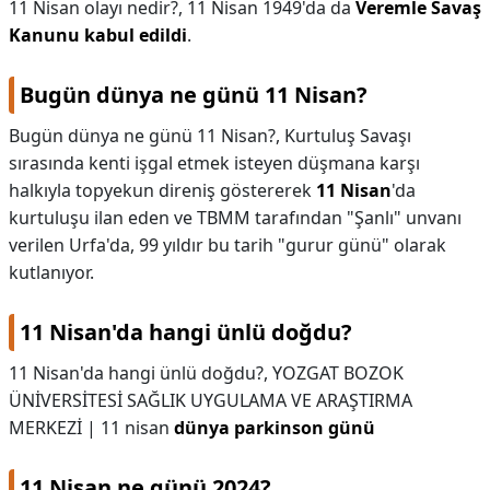
11 Nisan olayı nedir?,
11 Nisan 1949'da da
Veremle Savaş
Kanunu kabul edildi
.
Bugün dünya ne günü 11 Nisan?
Bugün dünya ne günü 11 Nisan?,
Kurtuluş Savaşı
sırasında kenti işgal etmek isteyen düşmana karşı
halkıyla topyekun direniş göstererek
11 Nisan
'da
kurtuluşu ilan eden ve TBMM tarafından "Şanlı" unvanı
verilen Urfa'da, 99 yıldır bu tarih "gurur günü" olarak
kutlanıyor.
11 Nisan'da hangi ünlü doğdu?
11 Nisan'da hangi ünlü doğdu?,
YOZGAT BOZOK
ÜNİVERSİTESİ SAĞLIK UYGULAMA VE ARAŞTIRMA
MERKEZİ | 11 nisan
dünya parkinson günü
11 Nisan ne günü 2024?