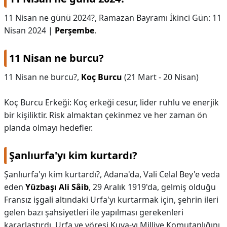
11 Nisan ne günü 2024?,
Ramazan Bayramı İkinci Gün: 11
Nisan 2024 |
Perşembe
.
11 Nisan ne burcu?
11 Nisan ne burcu?,
Koç Burcu
(21 Mart - 20 Nisan)
Koç Burcu Erkeği: Koç erkeği cesur, lider ruhlu ve enerjik
bir kişiliktir. Risk almaktan çekinmez ve her zaman ön
planda olmayı hedefler.
Şanlıurfa'yı kim kurtardı?
Şanlıurfa'yı kim kurtardı?,
Adana'da, Vali Celal Bey'e veda
eden
Yüzbaşı Ali Sâib
, 29 Aralık 1919'da, gelmiş olduğu
Fransız işgali altındaki Urfa'yı kurtarmak için, şehrin ileri
gelen bazı şahsiyetleri ile yapılması gerekenleri
kararlaştırdı. Urfa ve yöresi Kuva-yı Milliye Komutanlığını