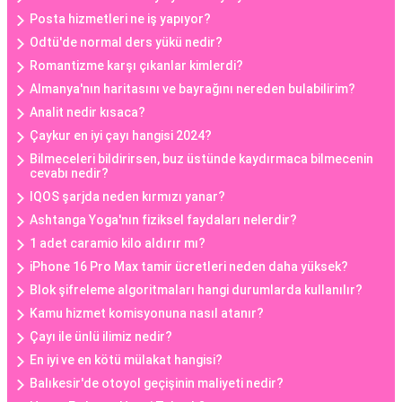
Posta hizmetleri ne iş yapıyor?
Odtü'de normal ders yükü nedir?
Romantizme karşı çıkanlar kimlerdi?
Almanya'nın haritasını ve bayrağını nereden bulabilirim?
Analit nedir kısaca?
Çaykur en iyi çayı hangisi 2024?
Bilmeceleri bildirirsen, buz üstünde kaydırmaca bilmecenin
cevabı nedir?
IQOS şarjda neden kırmızı yanar?
Ashtanga Yoga'nın fiziksel faydaları nelerdir?
1 adet caramio kilo aldırır mı?
iPhone 16 Pro Max tamir ücretleri neden daha yüksek?
Blok şifreleme algoritmaları hangi durumlarda kullanılır?
Kamu hizmet komisyonuna nasıl atanır?
Çayı ile ünlü ilimiz nedir?
En iyi ve en kötü mülakat hangisi?
Balıkesir'de otoyol geçişinin maliyeti nedir?