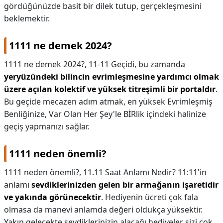
gördüğünüzde basit bir dilek tutup, gerçekleşmesini
beklemektir.
1111 ne demek 2024?
1111 ne demek 2024?,
11-11 Geçidi, bu zamanda
yeryüzündeki bilincin evrimleşmesine yardımcı olmak
üzere açılan kolektif ve yüksek titreşimli bir portaldır
.
Bu geçide mecazen adım atmak, en yüksek Evrimleşmiş
Benliğinize, Var Olan Her Şey'le BİRlik içindeki halinize
geçiş yapmanızı sağlar.
1111 neden önemli?
1111 neden önemli?,
11.11 Saat Anlamı Nedir? 11:11'in
anlamı
sevdiklerinizden gelen bir armağanın işaretidir
ve yakında görünecektir
. Hediyenin ücreti çok fala
olmasa da manevi anlamda değeri oldukça yüksektir.
Yakın gelecekte sevdiklerinizin alacağı hediyeler sizi çok