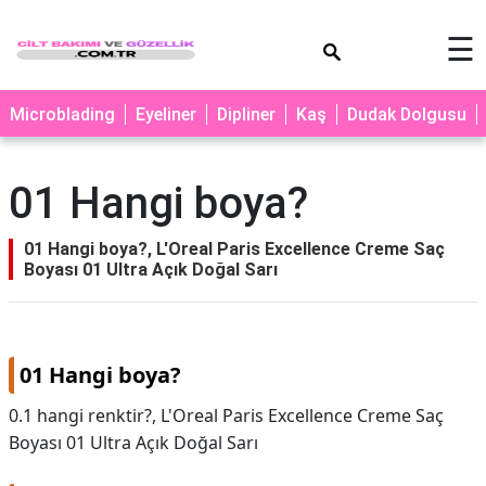
×
☰
MAKYAJ
Microblading
Eyeliner
Dipliner
Kaş
Dudak Dolgusu
MİCROBLADİNG
EYELİNER
01 Hangi boya?
LAZER
EPİLASYON
01 Hangi boya?, L'Oreal Paris Excellence Creme Saç
Boyası 01 Ultra Açık Doğal Sarı
PROTEZ
TIRNAK
PEELİNG
01 Hangi boya?
ERKEK
0.1 hangi renktir?, L'Oreal Paris Excellence Creme Saç
BAKIMI
Boyası 01 Ultra Açık Doğal Sarı
CİLT
BAKIMI