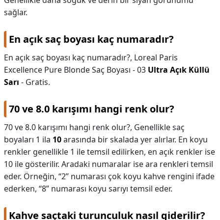
Genellikle daha soğuk ve derin bir siyah görünümü
sağlar.
En açık saç boyası kaç numaradır?
En açık saç boyası kaç numaradır?,
Loreal Paris
Excellence Pure Blonde Saç Boyası - 03
Ultra Açık Küllü
Sarı
- Gratis.
70 ve 8.0 karışımı hangi renk olur?
70 ve 8.0 karışımı hangi renk olur?,
Genellikle saç
boyaları 1 ila
10
arasında bir skalada yer alırlar. En koyu
renkler genellikle 1 ile temsil edilirken, en açık renkler ise
10 ile gösterilir. Aradaki numaralar ise ara renkleri temsil
eder. Örneğin, “2” numarası çok koyu kahve rengini ifade
ederken, “8” numarası koyu sarıyı temsil eder.
Kahve saçtaki turunculuk nasıl giderilir?